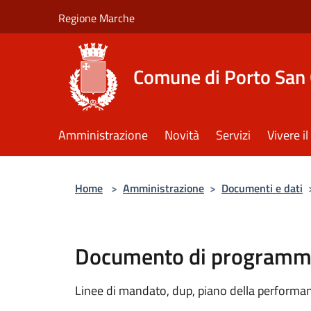
Salta al contenuto principale
Regione Marche
Comune di Porto San 
Amministrazione
Novità
Servizi
Vivere 
Home
>
Amministrazione
>
Documenti e dati
Documento di programma
Linee di mandato, dup, piano della performanc