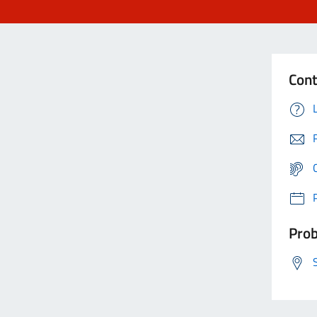
Cont
Prob