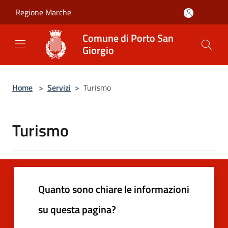
Salta al contenuto principale
Regione Marche
Comune di Porto San
Giorgio
Home
>
Servizi
>
Turismo
Turismo
Quanto sono chiare le informazioni
su questa pagina?