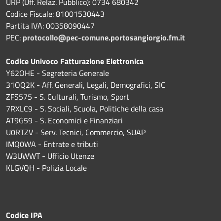
URP (Uff. Relaz. Pubblico): 0734 680342
Codice Fiscale: 81001530443
Partita IVA: 00358090447
PEC:
protocollo@pec-comune.portosangiorgio.fm.it
Codice Univoco Fatturazione Elettronica
Y62OHE - Segreteria Generale
31OQ2K - Aff. Generali, Legali, Demografici, SIC
ZFS575 - S. Culturali, Turismo, Sport
7RXLC9 - S. Sociali, Scuola, Politiche della casa
AT9G59 - S. Economici e Finanziari
U0RTZV - Serv. Tecnici, Commercio, SUAP
IMQ0WA - Entrate e tributi
W3UWWT - Ufficio Utenze
KLGVQH - Polizia Locale
Codice IPA