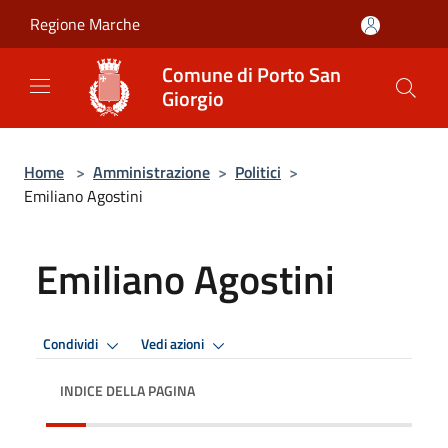
Salta al contenuto principale
Regione Marche
Comune di Porto San
Giorgio
Home
>
Amministrazione
>
Politici
>
Emiliano Agostini
Emiliano Agostini
Condividi
Vedi azioni
INDICE DELLA PAGINA