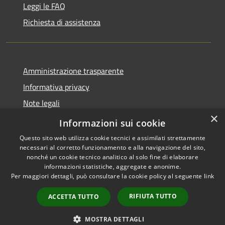
Leggi le FAQ
Richiesta di assistenza
Amministrazione trasparente
Informativa privacy
Note legali
×
Dichiarazione di accessibilità
Informazioni sui cookie
Questo sito web utilizza cookie tecnici e assimilati strettamente
necessari al corretto funzionamento e alla navigazione del sito,
nonché un cookie tecnico analitico al solo fine di elaborare
informazioni statistiche, aggregate e anonime.
RSS
Copyright © 2026 • Comune di
Per maggiori dettagli, può consultare la cookie policy al seguente
link
Accessibilità
Porto San Giorgio • Powered by
Privacy
Municipium
Accesso
•
RIFIUTA TUTTO
ACCETTA TUTTO
Cookie
redazione
Mappa del sito
MOSTRA DETTAGLI