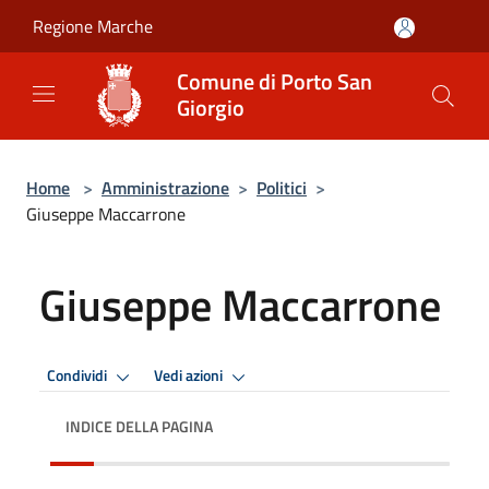
Salta al contenuto principale
Regione Marche
Comune di Porto San
Giorgio
Home
>
Amministrazione
>
Politici
>
Giuseppe Maccarrone
Giuseppe Maccarrone
Condividi
Vedi azioni
INDICE DELLA PAGINA