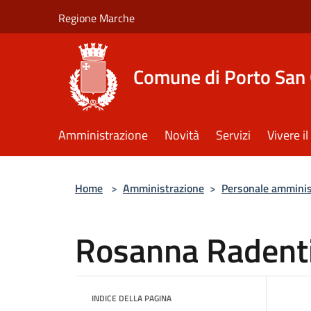
Salta al contenuto principale
Regione Marche
Comune di Porto San 
Amministrazione
Novità
Servizi
Vivere 
Home
>
Amministrazione
>
Personale amminis
Rosanna Radent
INDICE DELLA PAGINA