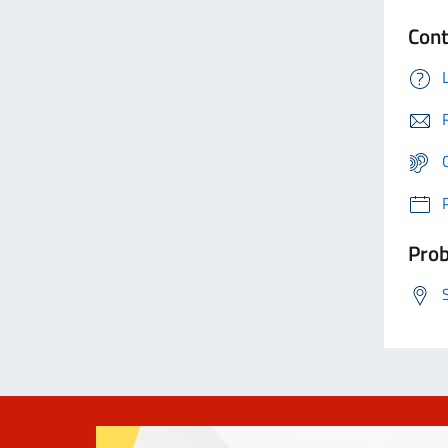
Cont
Prob