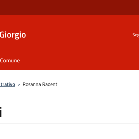
Giorgio
Seg
il Comune
trativo
>
Rosanna Radenti
i