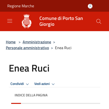
Salta al contenuto principale
Regione Marche
Comune di Porto San
Giorgio
Home
>
Amministrazione
>
Personale amministrativo
>
Enea Ruci
Enea Ruci
Condividi
Vedi azioni
INDICE DELLA PAGINA