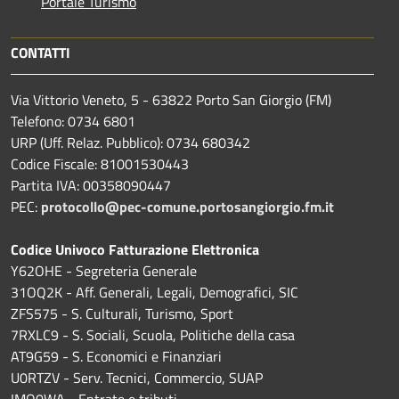
Portale Turismo
CONTATTI
Via Vittorio Veneto, 5 - 63822 Porto San Giorgio (FM)
Telefono: 0734 6801
URP (Uff. Relaz. Pubblico): 0734 680342
Codice Fiscale: 81001530443
Partita IVA: 00358090447
PEC:
protocollo@pec-comune.portosangiorgio.fm.it
Codice Univoco Fatturazione Elettronica
Y62OHE - Segreteria Generale
31OQ2K - Aff. Generali, Legali, Demografici, SIC
ZFS575 - S. Culturali, Turismo, Sport
7RXLC9 - S. Sociali, Scuola, Politiche della casa
AT9G59 - S. Economici e Finanziari
U0RTZV - Serv. Tecnici, Commercio, SUAP
IMQ0WA - Entrate e tributi