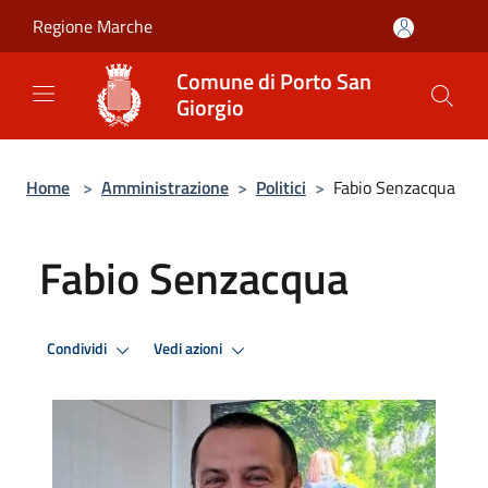
Salta al contenuto principale
Regione Marche
Comune di Porto San
Giorgio
Home
>
Amministrazione
>
Politici
>
Fabio Senzacqua
Fabio Senzacqua
Condividi
Vedi azioni