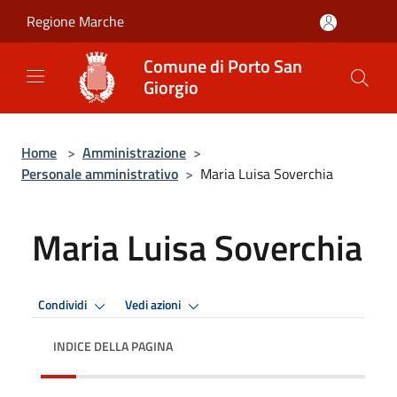
Salta al contenuto principale
Regione Marche
Comune di Porto San
Giorgio
Home
>
Amministrazione
>
Personale amministrativo
>
Maria Luisa Soverchia
Maria Luisa Soverchia
Condividi
Vedi azioni
INDICE DELLA PAGINA