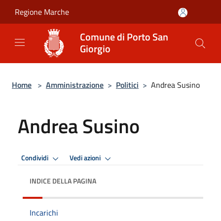
Salta al contenuto principale
Regione Marche
Comune di Porto San
Giorgio
Home
>
Amministrazione
>
Politici
>
Andrea Susino
Andrea Susino
Condividi
Vedi azioni
INDICE DELLA PAGINA
Incarichi