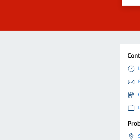
Cont
Prob