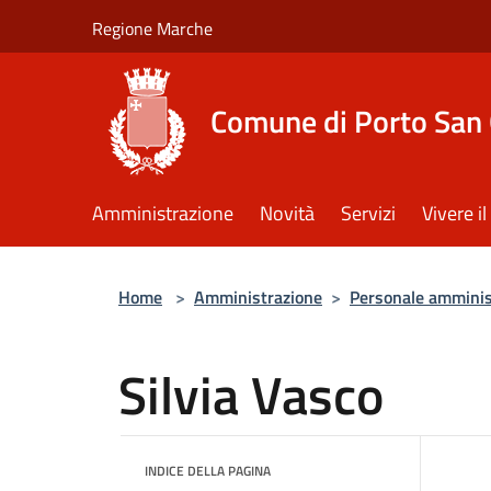
Salta al contenuto principale
Regione Marche
Comune di Porto San 
Amministrazione
Novità
Servizi
Vivere 
Home
>
Amministrazione
>
Personale amminis
Silvia Vasco
INDICE DELLA PAGINA