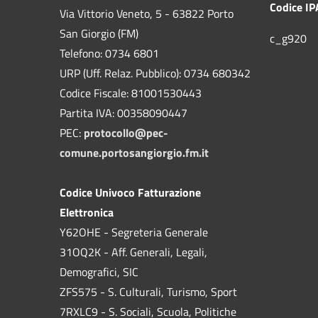
Codice IP
Via Vittorio Veneto, 5 - 63822 Porto
San Giorgio (FM)
c_g920
Telefono: 0734 6801
URP (Uff. Relaz. Pubblico): 0734 680342
Codice Fiscale: 81001530443
Partita IVA: 00358090447
PEC:
protocollo@pec-
comune.portosangiorgio.fm.it
Codice Univoco Fatturazione
Elettronica
Y62OHE - Segreteria Generale
31OQ2K - Aff. Generali, Legali,
Demografici, SIC
ZFS575 - S. Culturali, Turismo, Sport
7RXLC9 - S. Sociali, Scuola, Politiche