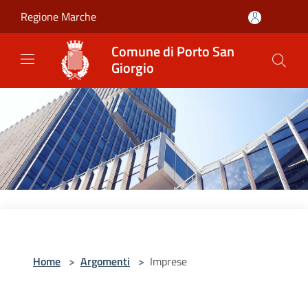
Salta al contenuto principale
Regione Marche
Comune di Porto San
Giorgio
Home
>
Argomenti
>
Imprese