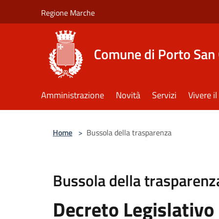
Salta al contenuto principale
Regione Marche
Comune di Porto San 
Amministrazione
Novità
Servizi
Vivere 
Home
>
Bussola della trasparenza
Bussola della trasparenz
Decreto Legislativo