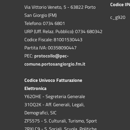
Codice IP
Via Vittorio Veneto, 5 - 63822 Porto
San Giorgio (FM)
c_g920
Telefono: 0734 6801
URP (Uff. Relaz. Pubblico): 0734 680342
Codice Fiscale: 81001530443
Partita IVA: 00358090447
PEC:
protocollo@pec-
comune.portosangiorgio.fm.it
Codice Univoco Fatturazione
Elettronica
Y62OHE - Segreteria Generale
31OQ2K - Aff. Generali, Legali,
Demografici, SIC
ZFS575 - S. Culturali, Turismo, Sport
7RXLC9 - S. Sociali, Scuola, Politiche