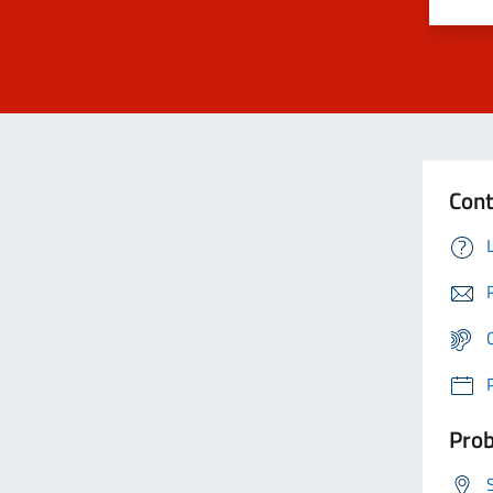
Cont
Prob