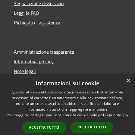
Segnalazione disservizio
Leggi le FAQ
Richiesta di assistenza
Amministrazione trasparente
Informativa privacy
Note legali
×
Dichiarazione di accessibilità
Informazioni sui cookie
Questo sito web utilizza cookie tecnici e assimilati strettamente
necessari al corretto funzionamento e alla navigazione del sito,
nonché un cookie tecnico analitico al solo fine di elaborare
informazioni statistiche, aggregate e anonime.
RSS
Copyright © 2026 • Comune di
Per maggiori dettagli, può consultare la cookie policy al seguente
link
Accessibilità
Porto San Giorgio • Powered by
Privacy
Municipium
Accesso
•
RIFIUTA TUTTO
ACCETTA TUTTO
Cookie
redazione