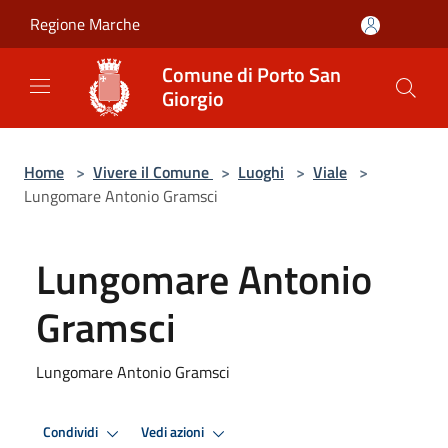
Salta al contenuto principale
Regione Marche
Comune di Porto San
Giorgio
Home
>
Vivere il Comune
>
Luoghi
>
Viale
>
Lungomare Antonio Gramsci
Lungomare Antonio
Gramsci
Lungomare Antonio Gramsci
Condividi
Vedi azioni