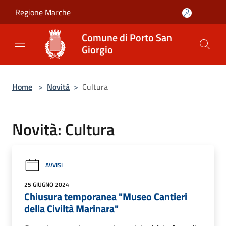
Salta al contenuto principale
Regione Marche
Comune di Porto San
Giorgio
Home
>
Novità
>
Cultura
Novità: Cultura
AVVISI
25 GIUGNO 2024
Chiusura temporanea "Museo Cantieri
della Civiltà Marinara"