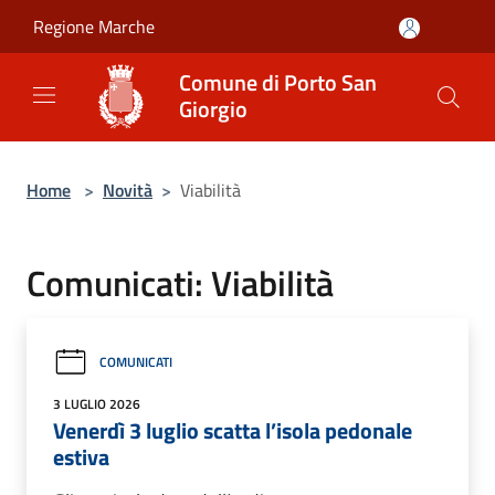
Salta al contenuto principale
Regione Marche
Comune di Porto San
Giorgio
Home
>
Novità
>
Viabilità
Comunicati: Viabilità
COMUNICATI
3 LUGLIO 2026
Venerdì 3 luglio scatta l’isola pedonale
estiva