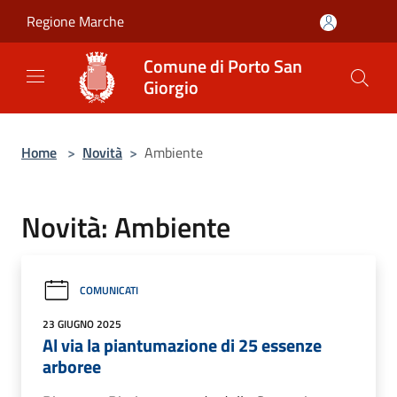
Salta al contenuto principale
Regione Marche
Comune di Porto San
Giorgio
Home
>
Novità
>
Ambiente
Novità: Ambiente
COMUNICATI
23 GIUGNO 2025
Al via la piantumazione di 25 essenze
arboree