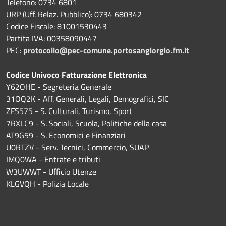
Telefono: 0734 6801
URP (Uff. Relaz. Pubblico): 0734 680342
Codice Fiscale: 81001530443
Partita IVA: 00358090447
PEC:
protocollo@pec-comune.portosangiorgio.fm.it
Codice Univoco Fatturazione Elettronica
Y62OHE - Segreteria Generale
31OQ2K - Aff. Generali, Legali, Demografici, SIC
ZFS575 - S. Culturali, Turismo, Sport
7RXLC9 - S. Sociali, Scuola, Politiche della casa
AT9G59 - S. Economici e Finanziari
U0RTZV - Serv. Tecnici, Commercio, SUAP
IMQ0WA - Entrate e tributi
W3UWWT - Ufficio Utenze
KLGVQH - Polizia Locale