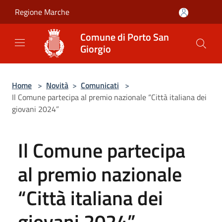
Salta al contenuto principale
Regione Marche
Comune di Porto San
Giorgio
Home
>
Novità
>
Comunicati
>
Il Comune partecipa al premio nazionale “Città italiana dei
giovani 2024”
Il Comune partecipa
al premio nazionale
“Città italiana dei
giovani 2024”