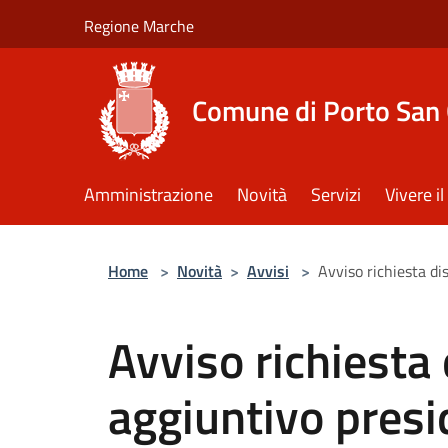
Salta al contenuto principale
Regione Marche
Comune di Porto San 
Amministrazione
Novità
Servizi
Vivere 
Home
>
Novità
>
Avvisi
>
Avviso richiesta di
Avviso richiesta 
aggiuntivo presid