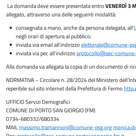
La domanda deve essere presentata entro
VENERDÌ 3 
allegato, attraverso una delle seguenti modalità:
consegnata a mano, anche da persona delegata, all’
negli orari di apertura al pubblico;
inviata via email all’indirizzo
elettorale@comune-psg
inviata via pec all’indirizzo
protocollo@pec-comune.p
Alla domanda va allegata la copia di un documento di ric
NORMATIVA − Circolare n. 28/2024 del Ministero dell’Inter
reperibile sul sito internet della Prefettura di Fermo
http:
UFFICIO Servizi Demografici
COMUNE DI PORTO SAN GIORGIO (FM)
0734-680332/680334
MAIL
massimo.tramannoni@comune-psg.org
monica.d
Pec:
protocollo@pec-comune.portosangiorgio.fm.it