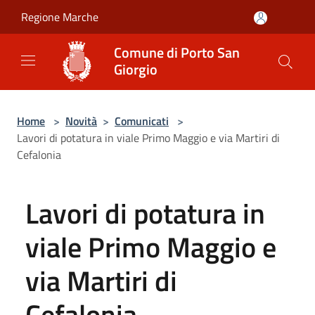
Salta al contenuto principale
Regione Marche
Comune di Porto San
Giorgio
Home
>
Novità
>
Comunicati
>
Lavori di potatura in viale Primo Maggio e via Martiri di
Cefalonia
Lavori di potatura in
viale Primo Maggio e
via Martiri di
Cefalonia