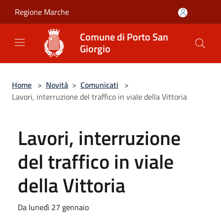
Salta al contenuto principale
Regione Marche
Comune di Porto San
Giorgio
Home
>
Novità
>
Comunicati
>
Lavori, interruzione del traffico in viale della Vittoria
Lavori, interruzione
del traffico in viale
della Vittoria
Da lunedì 27 gennaio