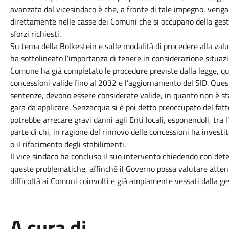
avanzata dal vicesindaco è che, a fronte di tale impegno, venga
direttamente nelle casse dei Comuni che si occupano della gestio
sforzi richiesti.
Su tema della Bolkestein e sulle modalità di procedere alla val
ha sottolineato l’importanza di tenere in considerazione situazio
Comune ha già completato le procedure previste dalla legge, qual
concessioni valide fino al 2032 e l’aggiornamento del SID. Que
sentenze, devono essere considerate valide, in quanto non è stat
gara da applicare. Senzacqua si è poi detto preoccupato del fa
potrebbe arrecare gravi danni agli Enti locali, esponendoli, tra l’
parte di chi, in ragione del rinnovo delle concessioni ha inves
o il rifacimento degli stabilimenti.
Il vice sindaco ha concluso il suo intervento chiedendo con det
queste problematiche, affinché il Governo possa valutare attent
difficoltà ai Comuni coinvolti e già ampiamente vessati dalla g
A cura di