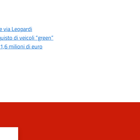
 e via Leopardi
uisto di veicoli “green”
 1,6 milioni di euro