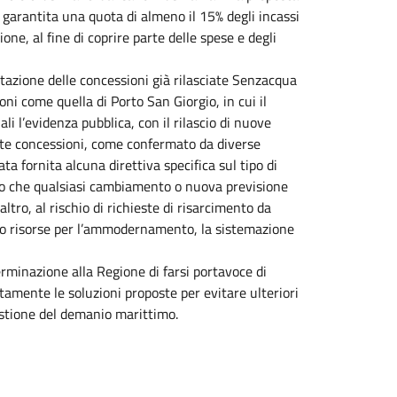
 garantita una quota di almeno il 15% degli incassi
ne, al fine di coprire parte delle spese e degli
utazione delle concessioni già rilasciate Senzacqua
ni come quella di Porto San Giorgio, in cui il
i l’evidenza pubblica, con il rilascio di nuove
ste concessioni, come confermato da diverse
a fornita alcuna direttiva specifica sul tipo di
tto che qualsiasi cambiamento o nuova previsione
altro, al rischio di richieste di risarcimento da
tito risorse per l’ammodernamento, la sistemazione
erminazione alla Regione di farsi portavoce di
amente le soluzioni proposte per evitare ulteriori
estione del demanio marittimo.