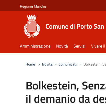
Salta al contenuto principale
Regione Marche
Comune di Porto San 
Amministrazione
Novità
Servizi
Vivere 
Home
>
Novità
>
Comunicati
>
Bolkestein, S
Bolkestein, Senz
il demanio da de