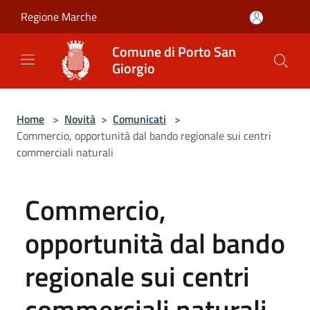
Salta al contenuto principale
Regione Marche
Comune di Porto San
Giorgio
Home
>
Novità
>
Comunicati
>
Commercio, opportunità dal bando regionale sui centri
commerciali naturali
Commercio,
opportunità dal bando
regionale sui centri
commerciali naturali