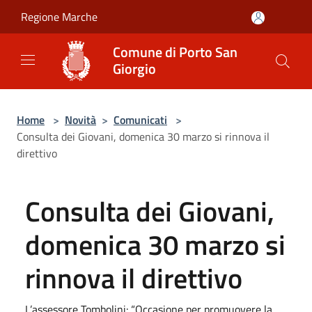
Salta al contenuto principale
Regione Marche
Comune di Porto San
Giorgio
Home
>
Novità
>
Comunicati
>
Consulta dei Giovani, domenica 30 marzo si rinnova il
direttivo
Consulta dei Giovani,
domenica 30 marzo si
rinnova il direttivo
L’assessore Tombolini: “Occasione per promuovere la