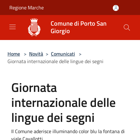
Salta al contenuto principale
Regione Marche
Comune di Porto San
Giorgio
Home
>
Novità
>
Comunicati
>
Giornata internazionale delle lingue dei segni
Giornata
internazionale delle
lingue dei segni
Il Comune aderisce illuminando color blu la fontana di
viale Cavallotti