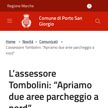
Salta al contenuto principale
Regione Marche
Comune di Porto San
Giorgio
Home
>
Novità
>
Comunicati
>
L’assessore Tombolini: “Apriamo due aree parcheggio a
nord”
L’assessore
Tombolini: “Apriamo
due aree parcheggio a
nord”