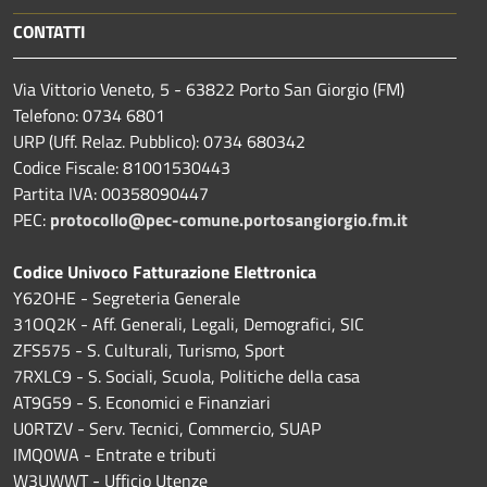
CONTATTI
Via Vittorio Veneto, 5 - 63822 Porto San Giorgio (FM)
Telefono: 0734 6801
URP (Uff. Relaz. Pubblico): 0734 680342
Codice Fiscale: 81001530443
Partita IVA: 00358090447
PEC:
protocollo@pec-comune.portosangiorgio.fm.it
Codice Univoco Fatturazione Elettronica
Y62OHE - Segreteria Generale
31OQ2K - Aff. Generali, Legali, Demografici, SIC
ZFS575 - S. Culturali, Turismo, Sport
7RXLC9 - S. Sociali, Scuola, Politiche della casa
AT9G59 - S. Economici e Finanziari
U0RTZV - Serv. Tecnici, Commercio, SUAP
IMQ0WA - Entrate e tributi
W3UWWT - Ufficio Utenze