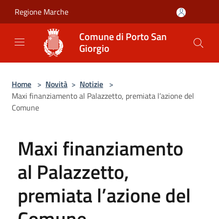
Salta al contenuto principale
Regione Marche
Comune di Porto San
Giorgio
Home
>
Novità
>
Notizie
>
Maxi finanziamento al Palazzetto, premiata l’azione del
Comune
Maxi finanziamento
al Palazzetto,
premiata l’azione del
Comune