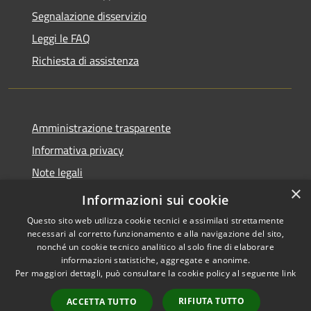
Segnalazione disservizio
Leggi le FAQ
Richiesta di assistenza
Amministrazione trasparente
Informativa privacy
Note legali
×
Dichiarazione di accessibilità
Informazioni sui cookie
Questo sito web utilizza cookie tecnici e assimilati strettamente
necessari al corretto funzionamento e alla navigazione del sito,
nonché un cookie tecnico analitico al solo fine di elaborare
informazioni statistiche, aggregate e anonime.
RSS
Copyright © 2026 • Comune di
Per maggiori dettagli, può consultare la cookie policy al seguente
link
Accessibilità
Porto San Giorgio • Powered by
Privacy
Municipium
Accesso
•
RIFIUTA TUTTO
ACCETTA TUTTO