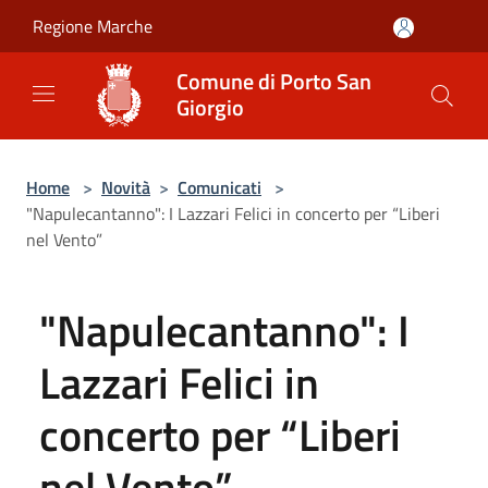
Salta al contenuto principale
Regione Marche
Comune di Porto San
Giorgio
Home
>
Novità
>
Comunicati
>
"Napulecantanno": I Lazzari Felici in concerto per “Liberi
nel Vento”
"Napulecantanno": I
Lazzari Felici in
concerto per “Liberi
nel Vento”