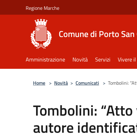
Salta al contenuto principale
Regione Marche
Comune di Porto San 
Amministrazione
Novità
Servizi
Vivere 
Home
>
Novità
>
Comunicati
>
Tombolini: “At
Tombolini: “Atto 
autore identifica