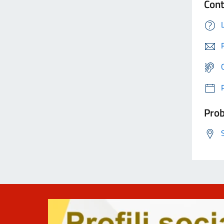
Cont
Prob