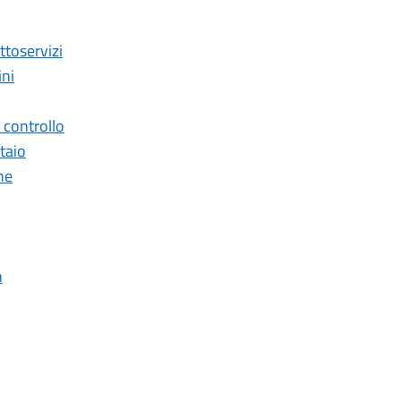
ttoservizi
ini
i controllo
taio
ne
n