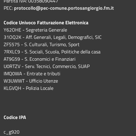
Partita IVA: 00358090447
PEC:
protocollo@pec-comune.portosangiorgio.fm.it
Codice Univoco Fatturazione Elettronica
Y62OHE - Segreteria Generale
31OQ2K - Aff. Generali, Legali, Demografici, SIC
ZFS575 - S. Culturali, Turismo, Sport
7RXLC9 - S. Sociali, Scuola, Politiche della casa
AT9G59 - S. Economici e Finanziari
U0RTZV - Serv. Tecnici, Commercio, SUAP
IMQ0WA - Entrate e tributi
W3UWWT - Ufficio Utenze
KLGVQH - Polizia Locale
Codice IPA
c_g920