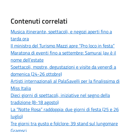
Contenuti correlati
Musica itinerante, spettacoli, e negozi aperti fino a
tarda ora
Il ministro del Turismo Mazzi apre “Pro loco in festa”
Maratona di eventi fino a settembre: Samurai Jay è il
nome dell’estate
Spettacoli, mostre, degustazioni e visite da venerdì a
domenica (24-26 ottobre)
Artisti internazionali al PalaSavelli per la finalissima di
Miss Italia
Dieci giorni di spettacoli, iniziative nel segno della
tradizione (8-18 agosto)
La “Notte Rosa” raddoppia: due giorni di festa (25 e 26
luglio)
Tre giorni tra gusto e folclore: 39 stand sul lungomare
Gramsci