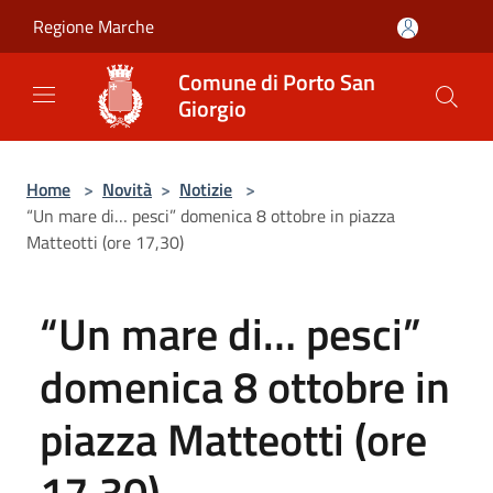
Salta al contenuto principale
Regione Marche
Comune di Porto San
Giorgio
Home
>
Novità
>
Notizie
>
“Un mare di… pesci” domenica 8 ottobre in piazza
Matteotti (ore 17,30)
“Un mare di… pesci”
domenica 8 ottobre in
piazza Matteotti (ore
17,30)