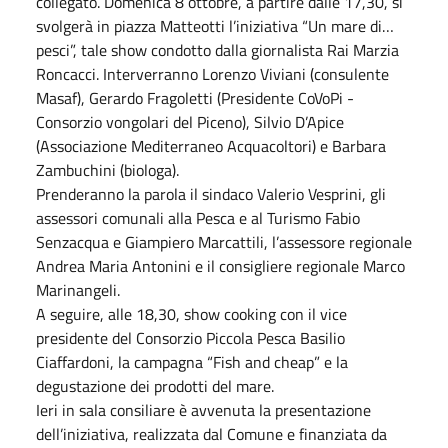
collegato. Domenica 8 ottobre, a partire dalle 17,30, si
svolgerà in piazza Matteotti l’iniziativa “Un mare di…
pesci”, tale show condotto dalla giornalista Rai Marzia
Roncacci. Interverranno Lorenzo Viviani (consulente
Masaf), Gerardo Fragoletti (Presidente CoVoPi -
Consorzio vongolari del Piceno), Silvio D’Apice
(Associazione Mediterraneo Acquacoltori) e Barbara
Zambuchini (biologa).
Prenderanno la parola il sindaco Valerio Vesprini, gli
assessori comunali alla Pesca e al Turismo Fabio
Senzacqua e Giampiero Marcattili, l’assessore regionale
Andrea Maria Antonini e il consigliere regionale Marco
Marinangeli.
A seguire, alle 18,30, show cooking con il vice
presidente del Consorzio Piccola Pesca Basilio
Ciaffardoni, la campagna “Fish and cheap” e la
degustazione dei prodotti del mare.
Ieri in sala consiliare è avvenuta la presentazione
dell’iniziativa, realizzata dal Comune e finanziata da