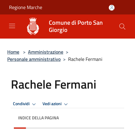
Salta al contenuto principale
Regione Marche
Comune di Porto San
Giorgio
Home
>
Amministrazione
>
Personale amministrativo
>
Rachele Fermani
Rachele Fermani
Condividi
Vedi azioni
INDICE DELLA PAGINA