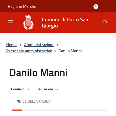
Salta al contenuto principale
Regione Marche
Comune di Porto San
Giorgio
Home
>
Amministrazione
>
Personale amministrativo
>
Danilo Manni
Danilo Manni
Condividi
Vedi azioni
INDICE DELLA PAGINA