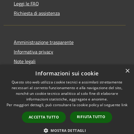
Leggi le FAQ
Richiesta di assistenza
Amministrazione trasparente
Informativa privacy
Note legali
×
Dichiarazione di accessibilità
Informazioni sui cookie
Questo sito web utilizza cookie tecnici e assimilati strettamente
necessari al corretto funzionamento e alla navigazione del sito,
nonché un cookie tecnico analitico al solo fine di elaborare
informazioni statistiche, aggregate e anonime.
RSS
Copyright © 2026 • Comune di
Per maggiori dettagli, può consultare la cookie policy al seguente
link
Accessibilità
Porto San Giorgio • Powered by
Privacy
Municipium
Accesso
•
RIFIUTA TUTTO
ACCETTA TUTTO
Cookie
redazione
Mappa del sito
MOSTRA DETTAGLI