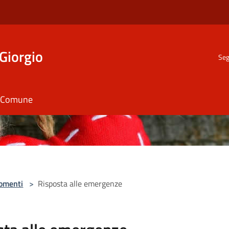
Giorgio
Seg
il Comune
omenti
>
Risposta alle emergenze