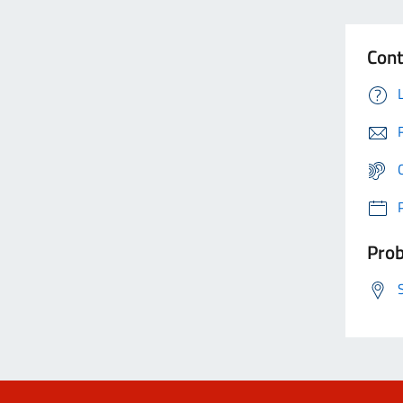
Cont
Prob