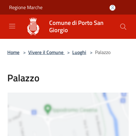
Salta al contenuto principale
Regione Marche
Comune di Porto San
Giorgio
Home
>
Vivere il Comune
>
Luoghi
>
Palazzo
Palazzo