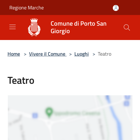
Salta al contenuto principale
Regione Marche
Comune di Porto San
Giorgio
Home
>
Vivere il Comune
>
Luoghi
>
Teatro
Teatro