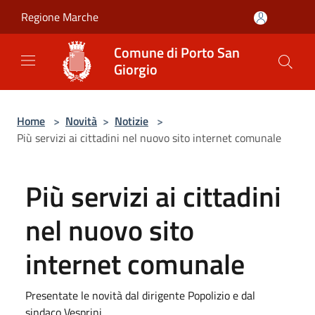
Salta al contenuto principale
Regione Marche
Comune di Porto San
Giorgio
Home
>
Novità
>
Notizie
>
Più servizi ai cittadini nel nuovo sito internet comunale
Più servizi ai cittadini
nel nuovo sito
internet comunale
Presentate le novità dal dirigente Popolizio e dal
sindaco Vesprini