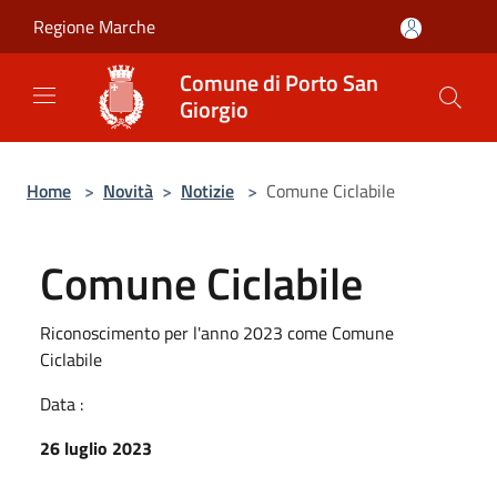
Salta al contenuto principale
Regione Marche
Comune di Porto San
Giorgio
Home
>
Novità
>
Notizie
>
Comune Ciclabile
Comune Ciclabile
Riconoscimento per l'anno 2023 come Comune
Ciclabile
Data :
26 luglio 2023