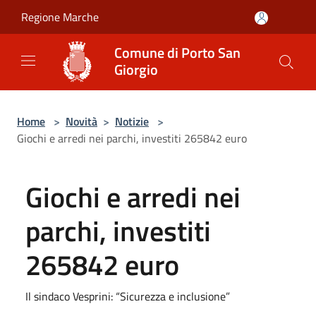
Salta al contenuto principale
Regione Marche
Comune di Porto San
Giorgio
Home
>
Novità
>
Notizie
>
Giochi e arredi nei parchi, investiti 265842 euro
Giochi e arredi nei
parchi, investiti
265842 euro
Il sindaco Vesprini: “Sicurezza e inclusione”