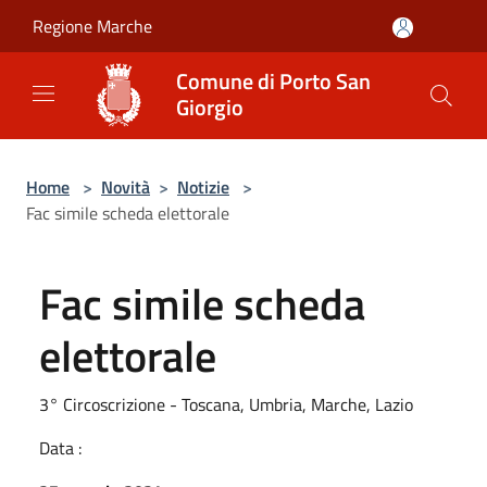
Salta al contenuto principale
Regione Marche
Comune di Porto San
Giorgio
Home
>
Novità
>
Notizie
>
Fac simile scheda elettorale
Fac simile scheda
elettorale
3° Circoscrizione - Toscana, Umbria, Marche, Lazio
Data :