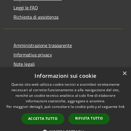
Leggi le FAQ
Richiesta di assistenza
Amministrazione trasparente
Informativa privacy
Note legali
×
Dichiarazione di accessibilità
Informazioni sui cookie
Questo sito web utilizza cookie tecnici e assimilati strettamente
necessari al corretto funzionamento e alla navigazione del sito,
nonché un cookie tecnico analitico al solo fine di elaborare
informazioni statistiche, aggregate e anonime.
RSS
Copyright © 2026 • Comune di
Per maggiori dettagli, può consultare la cookie policy al seguente
link
Accessibilità
Porto San Giorgio • Powered by
Privacy
Municipium
Accesso
•
RIFIUTA TUTTO
ACCETTA TUTTO
Cookie
redazione
Mappa del sito