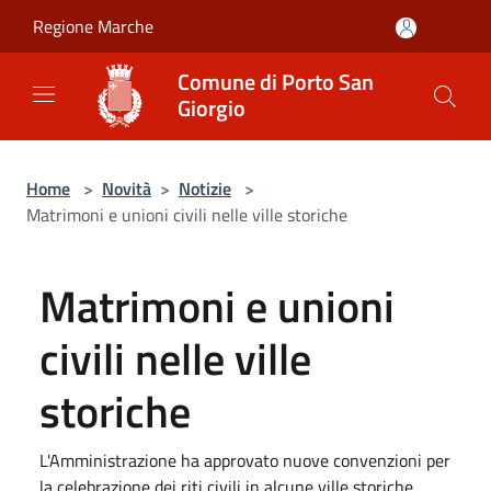
Salta al contenuto principale
Regione Marche
Comune di Porto San
Giorgio
Home
>
Novità
>
Notizie
>
Matrimoni e unioni civili nelle ville storiche
Matrimoni e unioni
civili nelle ville
storiche
L'Amministrazione ha approvato nuove convenzioni per
la celebrazione dei riti civili in alcune ville storiche