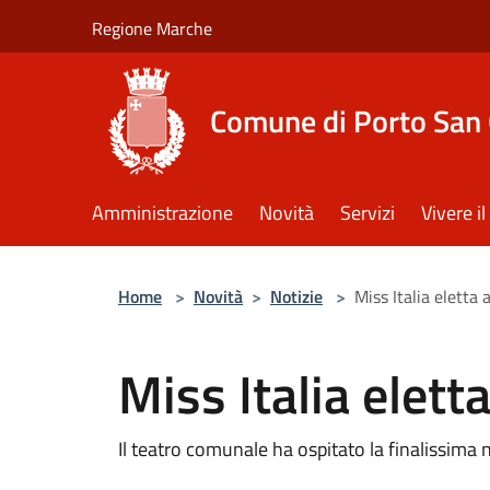
Salta al contenuto principale
Regione Marche
Comune di Porto San 
Amministrazione
Novità
Servizi
Vivere 
Home
>
Novità
>
Notizie
>
Miss Italia eletta 
Miss Italia elett
Il teatro comunale ha ospitato la finalissima 