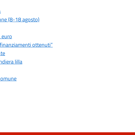
a
zione (8-18 agosto)
a euro
 finanziamenti ottenuti”
nte
diera lilla
l Comune