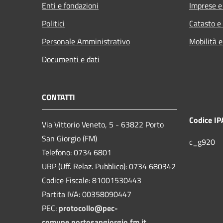
Enti e fondazioni
Imprese 
Politici
Catasto e
Personale Amministrativo
Mobilità e
Documenti e dati
CONTATTI
Codice IP
Via Vittorio Veneto, 5 - 63822 Porto
San Giorgio (FM)
c_g920
Telefono: 0734 6801
URP (Uff. Relaz. Pubblico): 0734 680342
Codice Fiscale: 81001530443
Partita IVA: 00358090447
PEC:
protocollo@pec-
comune.portosangiorgio.fm.it