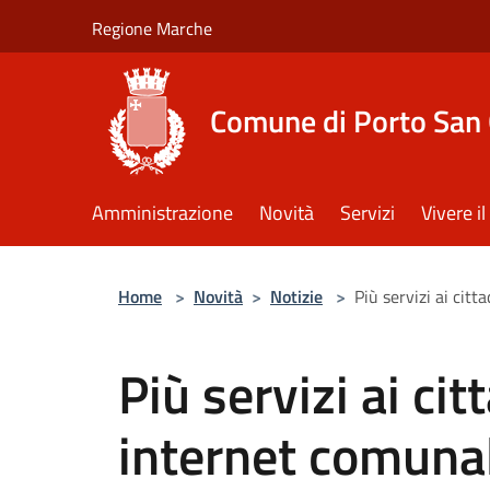
Salta al contenuto principale
Regione Marche
Comune di Porto San 
Amministrazione
Novità
Servizi
Vivere 
Home
>
Novità
>
Notizie
>
Più servizi ai cit
Più servizi ai cit
internet comuna