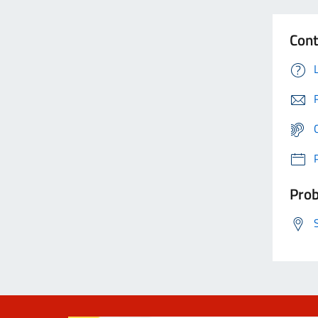
Cont
Prob