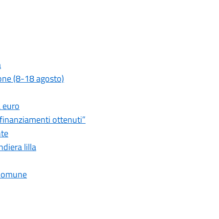
a
zione (8-18 agosto)
a euro
 finanziamenti ottenuti”
nte
diera lilla
l Comune