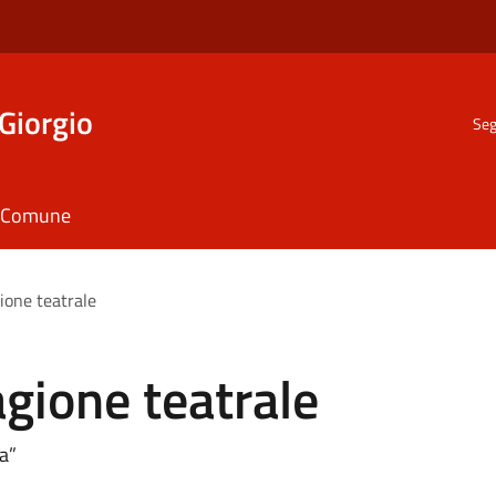
Giorgio
Seg
il Comune
ione teatrale
agione teatrale
a”