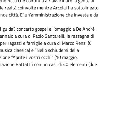
e ricca che continua a riavvicinare la gente al
alle realtà coinvolte mentre Arcolai ha sottolineato
ande città. E’ un’amministrazione che investe e da
i guida”, concerto gospel e l’omaggio a De Andrè
gennaio a cura di Paolo Santarelli, la rassegna di
 per ragazzi e famiglie a cura di Marco Renzi (6
usica classica) e “Nello schiudersi della
one “Aprite i vostri occhi” (10 maggio,
ciazione Rattattù con un cast di 40 elementi (due