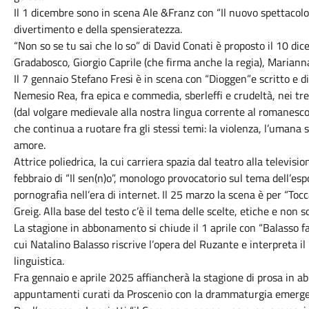
Il 1 dicembre sono in scena Ale &Franz con “Il nuovo spettacolo
divertimento e della spensieratezza.
“Non so se tu sai che lo so” di David Conati è proposto il 10 d
Gradabosco, Giorgio Caprile (che firma anche la regia), Marianna
Il 7 gennaio Stefano Fresi è in scena con “Dioggen”e scritto e 
Nemesio Rea, fra epica e commedia, sberleffi e crudeltà, nei tre 
(dal volgare medievale alla nostra lingua corrente al romanesco)
che continua a ruotare fra gli stessi temi: la violenza, l’umana st
amore.
Attrice poliedrica, la cui carriera spazia dal teatro alla televis
febbraio di “Il sen(n)o”, monologo provocatorio sul tema dell’esp
pornografia nell’era di internet. Il 25 marzo la scena è per “T
Greig. Alla base del testo c’è il tema delle scelte, etiche e non s
La stagione in abbonamento si chiude il 1 aprile con “Balasso f
cui Natalino Balasso riscrive l’opera del Ruzante e interpreta i
linguistica.
Fra gennaio e aprile 2025 affiancherà la stagione di prosa in 
appuntamenti curati da Proscenio con la drammaturgia emerge