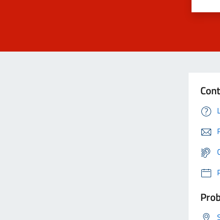
Cont
Prob