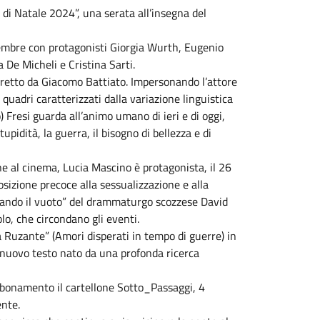
 di Natale 2024”, una serata all’insegna del
icembre con protagonisti Giorgia Wurth, Eugenio
 De Micheli e Cristina Sarti.
diretto da Giacomo Battiato. Impersonando l’attore
quadri caratterizzati dalla variazione linguistica
 Fresi guarda all’animo umano di ieri e di oggi,
upidità, la guerra, il bisogno di bellezza e di
ione al cinema, Lucia Mascino è protagonista, il 26
osizione precoce alla sessualizzazione e alla
occando il vuoto” del drammaturgo scozzese David
olo, che circondano gli eventi.
a Ruzante” (Amori disperati in tempo di guerre) in
l nuovo testo nato da una profonda ricerca
abbonamento il cartellone Sotto_Passaggi, 4
nte.