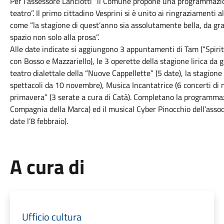
Per l’assessore Lanciotti “il Comune propone una programmazion
teatro”. Il primo cittadino Vesprini si è unito ai ringraziamenti 
come “la stagione di quest’anno sia assolutamente bella, da gr
spazio non solo alla prosa”.
Alle date indicate si aggiungono 3 appuntamenti di Tam (“Spirit
con Bosso e Mazzariello), le 3 operette della stagione lirica da 
teatro dialettale della “Nuove Cappellette” (5 date), la stagione
spettacoli da 10 novembre), Musica Incantatrice (6 concerti di m
primavera” (3 serate a cura di Catà). Completano la programmazi
Compagnia della Marca) ed il musical Cyber Pinocchio dell’asso
date l’8 febbraio).
A cura di
Ufficio cultura