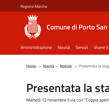
Salta al contenuto principale
Regione Marche
Comune di Porto San 
Amministrazione
Novità
Servizi
Vivere 
Home
>
Novità
>
Notizie
>
Presentata la stag
Presentata la st
Martedì 12 novembre il via con “Coppia apert