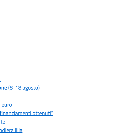
a
zione (8-18 agosto)
a euro
 finanziamenti ottenuti”
nte
diera lilla