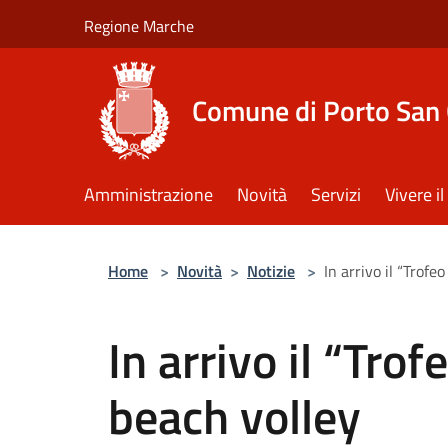
Salta al contenuto principale
Regione Marche
Comune di Porto San 
Amministrazione
Novità
Servizi
Vivere 
Home
>
Novità
>
Notizie
>
In arrivo il “Trofe
In arrivo il “Trof
beach volley