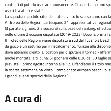
contenti di poterlo ospitare nuovamente. Ci aspettiamo uno spet
ospiti tra atleti e staff”.
La squadra maschile difende il titolo vinto lo scorso anno con la
Al Trofeo delle Regioni partecipano 21 rappresentative regional
(3 partite a girone, 2 a squadra) sulla base del ranking, effett
nelle ultime 2 edizioni disputate (2019-2023). Dopo la prima fas
Il Trofeo delle Regioni viene disputato a sud del Tucano’s Beach
da gioco e un settimo per il riscaldamento. “Grazie alla dispon
dove abbiamo creato la location per disputare il torneo - affer
anche montata la tribuna. Si giocherà dalle 8.30 del 30 luglio s
previste il primo agosto intorno alle 12. Difendiamo il titolo masc
la scorsa settimana ha vinto il campionato europeo beach volley
i grandi eventi sportivi della Regione”.
A cura di